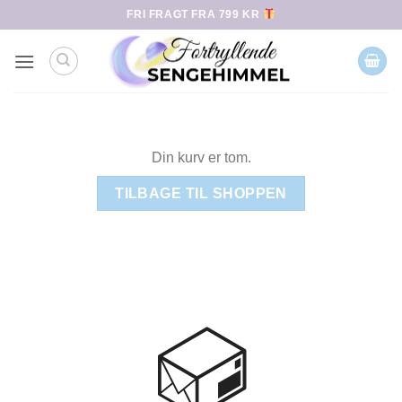
Fortsæt
FRI FRAGT FRA 799 KR
til
indhold
Din kurv er tom.
TILBAGE TIL SHOPPEN